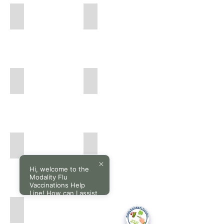
Community Respiratory Services
Community Rheumatology Services
Community
Community
Respiratory
Rheumatology
Services
Services
Community Urology Services
Community X-ray Services
Community
Community
Urology
X-
Services
ray
Services
Community Paediatrics Services
Community Orthopaedics Services
Community
Community
Paediatrics
Orthopaedics
Hi, welcome to the
Services
Services
Modality Flu
Vaccinations Help
Line! How can I assist
you today?
Community Gastroenterology Services
Community