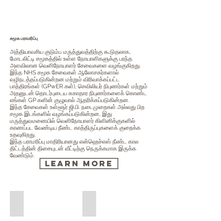
சமூக பராமரிப்பு
அத்தியாவசிய குடும்ப மருத்துவத்திற்கு கூடுதலாக,
மோடலிட்டி சமூகத்தில் உள்ள நோயாளிகளுக்கு பரந்த
அளவிலான வெளிநோயாளர் சேவைகளை வழங்குகிறது.
இந்த NHS சமூக சேவைகள் ஆலோசகர்களால்
வழிநடத்தப்படுகின்றன மற்றும் விரிவாக்கப்பட்ட
பாத்திரங்கள் (GPwER கள்), செவிலியர் நிபுணர்கள் மற்றும்
அதனுடன் தொடர்புடைய சுகாதார நிபுணர்களைக் கொண்ட
எங்கள் GP களின் குழுவால் ஆதரிக்கப்படுகின்றன.
இந்த சேவைகள் உள்ளூர் ஜி.பி. நடைமுறைகள் அல்லது பிற
சமூக இடங்களில் வழங்கப்படுகின்றன, இது
மருத்துவமனையில் வெளிநோயாளர் கிளினிக்குகளில்
காணப்பட வேண்டிய நீண்ட காத்திருப்புகளைக் குறைக்க
உதவுகிறது.
இந்த பராமரிப்பு மாதிரியானது என்ஹெச்எஸ் நீண்ட கால
திட்டத்தின் திசையுடன் வீட்டிற்கு நெருக்கமாக இருக்க
வேண்டும்.
Learn More
Community Audiology Services
Community Cardiology Services
Community
Community
Audiology
Cardiology