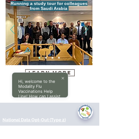
Running a study tour for colleagues
from Saudi Arabia
Learn More
Hi, welcome to the
Modality Flu
Vaccinations Help
Line! How can I assist
you today?
National Data Opt-Out (Type 2)
Accessibilty
Terms & Conditions