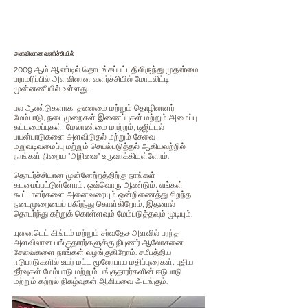
அளவிலான வளர்ச்சியில்
2009 ஆம் ஆண்டில் தொடங்கப்பட்டதிலிருந்து முதன்மை
பராமரிப்பில் அளவிலான வளர்ச்சியில் மோடலிட்டி
முன்னணியில் உள்ளது.
பல ஆண்டுகளாக, தலைமை மற்றும் தொழிலாளர்
மேம்பாடு, நடைமுறைகள் இணைப்புகள் மற்றும் அமைப்பு
கட்டமைப்புகள், மேலாண்மை மாற்றம், டிஜிட்டல்
பயன்பாடுகளை அளவிடுதல் மற்றும் சேவை
மறுவடிவமைப்பு மற்றும் செயல்படுத்தல் ஆகியவற்றில்
நாங்கள் நிறைய "அறிவை" உருவாக்கியுள்ளோம்.
தொடர்ச்சியான முன்னேற்றத்திற்கு நாங்கள்
கடமைப்பட்டுள்ளோம், ஒவ்வொரு ஆண்டும், எங்கள்
கூட்டாளர்களை அனைவரையும் ஒன்றிணைத்து சிறந்த
நடைமுறையைப் பகிர்ந்து கொள்கிறோம், இதனால்
தொடர்ந்து கற்றுக் கொள்ளவும் மேம்படுத்தவும் முடியும்.
யுனைடெட் கிங்டம் மற்றும் சர்வதேச அளவில் பரந்த
அளவிலான பங்குதாரர்களுக்கு நிபுணர் ஆலோசனை
சேவைகளை நாங்கள் வழங்குகிறோம். சமீபத்திய
ஈடுபாடுகளில் உயர் மட்ட மூலோபாய மதிப்புரைகள், புதிய
தீர்வுகள் மேம்பாடு மற்றும் பங்குதாரர்களின் ஈடுபாடு
மற்றும் கற்றல் நிகழ்வுகள் ஆகியவை அடங்கும்.