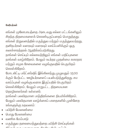
கேரியர்கள்
எங்கள் மூலோபாயத்தை அடைவது எல்லா மட்டங்களிலும்
சிறந்த திறமைகளைக் கொண்டிருப்பதைப் பொறுத்தது;
எங்கள் நிறுவனத்தில் மருத்துவ மற்றும் மருத்துவமற்றது,
தனிநபர்கள் வளரவும் வளரவும் வாய்ப்பளிக்கும் ஒரு
கலாச்சாரத்தால் ஆதரிக்கப்படுகிறது.
நாங்கள் செய்யும் எல்லாவற்றிலும் எங்கள் மதிப்புகளை
நாங்கள் வாழ்கிறோம், மேலும் உயர்தர முதன்மை சுகாதார
மற்றும் சமூக சேவைகளை வழங்குவதில் பெருமிதம்
கொள்கிறோம்.
மோடலிட்டி பார்ட்னர்ஷிப் இங்கிலாந்து முழுவதும் 1500
க்கும் மேற்பட்ட ஊழியர்களைப் பயன்படுத்துகிறது. சம
வாய்ப்புகள் வழங்குபவராக இருப்பதில் பெருமிதம்
கொள்கிறோம், மேலும் மாறுபட்ட, திறமையான
தொழிலாளர்கள் உள்ளனர்.
நாங்கள் பலவிதமான பாத்திரங்களை நியமிக்கிறோம்,
மேலும் பலவிதமான வாழ்க்கைப் பாதைகளில் முன்னேற
உங்களுக்கு உதவலாம்:
பயிற்சி மேலாண்மை
பொது மேலாண்மை
வணிக மேம்பாடு
மருத்துவ தலைமைத்துவத்தை பயிற்சி செய்யுங்கள்