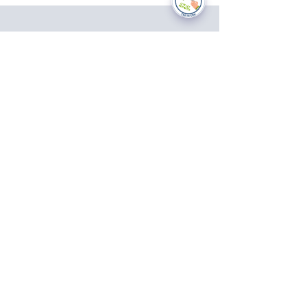
National Data Opt-Out (Type 2)
Accessibilty
Terms & Conditions
Patient Privacy Policy
Website Privacy Notice
Freedom of Information
© 2021 by Modality Partnership.
Orsborn House, 55 Terrace Rd,
Birmingham, B19 1BP.
Cookies