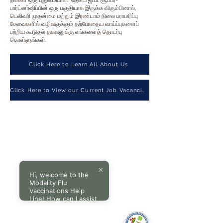
நீங்கள் ஒரு புதுமையான, தேசிய ஜி.பி. சூப்பர்-
பார்ட்னர்ஷிப்பின் ஒரு பகுதியாக இருக்க விரும்பினால்,
டெலிவரி முதன்மை மற்றும் இரண்டாம் நிலை பராமரிப்பு
சேவைகளில் வழிவகுக்கும் தற்போதைய வாய்ப்புகளைப்
பற்றிய கூடுதல் தகவலுக்கு எங்களைத் தொடர்பு
கொள்ளுங்கள்.
Click Here to Learn All About Us
Click Here to View our Current Job Vacancies
Hi, welcome to the
Modality Flu
Vaccinations Help
Line! How can I assist
you today?