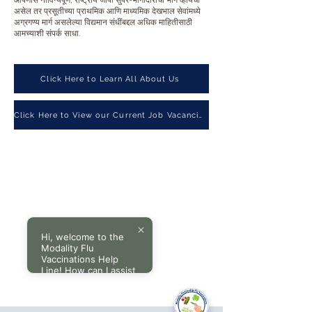
आपणास नाविन्यपूर्ण, राष्ट्रीय जीपी सुपर-भागीदारीचा भाग व्हायचा
असेल तर प्रसूतीच्या प्राथमिक आणि माध्यमिक देखभाल सेवांमध्ये
अग्रगण्य मार्ग असलेल्या विद्यमान संधींबद्दल अधिक माहितीसाठी
आमच्याशी संपर्क साधा.
Click Here to Learn All About Us
Click Here to View our Current Job Vacancies
Hi, welcome to the
Modality Flu
Vaccinations Help
Line! How can I assist
you today?