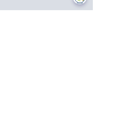
National Data Opt-Out (Type 2)
Accessibilty
Terms & Conditions
Patient Privacy Policy
Website Privacy Notice
Freedom of Information
© 2021 by Modality Partnership.
Orsborn House, 55 Terrace Rd,
Birmingham, B19 1BP.
Cookies