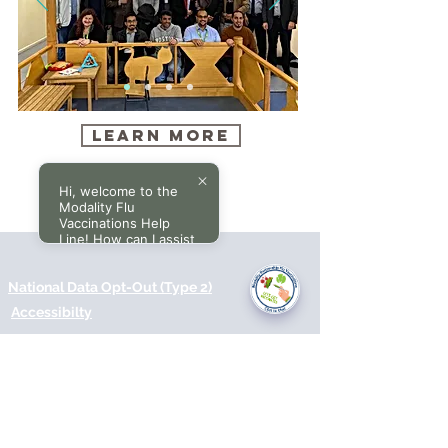
Learn More
Hi, welcome to the
Modality Flu
Vaccinations Help
Line! How can I assist
you today?
National Data Opt-Out (Type 2)
Accessibilty
Terms & Conditions
Patient Privacy Policy
Website Privacy Notice
Freedom of Information