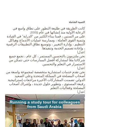
التنمية الشاملة
كانت الطريقة في طليعة التطور على نطاق واسع في
الرعاية الأولية منذ إنشائها في عام 2009.
على مر السنين ، قمنا ببناء الكثير من "الدراية" في القيادة
وتنمية القوى العاملة ، وممارسة عمليات الاندماج وهياكل
التنظيم ، وإدارة التغيير ، وتوسيع نطاق التطبيقات الرقمية
، وإعادة تصميم الخدمة وتنفيذها.
[عدل]
نحن ملتزمون بالتحسين المستمر ، كل عام ، نجمع جميع
شركائنا معًا لمشاركة أفضل الممارسات حتى نتمكن من
الاستمرار في التعلم والتحسين.
[عدل]
نحن نقدم خدمات استشارية متخصصة لمجموعة واسعة من
أصحاب المصلحة في المملكة المتحدة وعلى الصعيد
الدولي. تضمنت المشاركات الأخيرة مراجعات إستراتيجية
رفيعة المستوى ، وتطوير حلول جديدة ، وإشراك أصحاب
المصلحة وفعاليات التعلم.
[عدل]
[عدل]
[عدل]
Running a study tour for colleagues
from Saudi Arabia