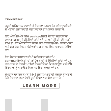
ਕਮਿMMਨਿਟੀ ਕੇਅਰ
ਜ਼ਰੂਰੀ ਪਰਿਵਾਰਕ ਦਵਾਈ ਤੋਂ ਇਲਾਵਾ, Modੰਗ ਕਮਿ theਨਿਟੀ
ਦੇ ਮਰੀਜ਼ਾਂ ਲਈ ਬਾਹਰੀ ਰੋਗੀ ਸੇਵਾਵਾਂ ਦੀ ਪੇਸ਼ਕਸ਼ ਕਰਦਾ ਹੈ.
ਇਹ ਐਨਐਚਐਸ ਕਮਿ servicesਨਿਟੀ ਸੇਵਾਵਾਂ ਸਲਾਹਕਾਰਾਂ
ਦੁਆਰਾ ਅਗਵਾਈ ਕੀਤੀਆਂ ਜਾਂਦੀਆਂ ਹਨ ਅਤੇ ਜੀ.ਪੀ. ਦੀ ਸਾਡੀ
ਟੀਮ ਦੁਆਰਾ ਐਕਸਟੈਂਡਡ ਰੋਲਜ਼ (ਜੀਪੀਡਬਲਯੂਐਸ), ਨਰਸ ਮਾਹਰ
ਅਤੇ ਸਹਾਇਕ ਸਿਹਤ ਪੇਸ਼ੇਵਰਾਂ ਦੁਆਰਾ ਸਹਾਇਤਾ ਪ੍ਰਾਪਤ ਹੁੰਦੀਆਂ
ਹਨ.
ਇਹ ਸੇਵਾਵਾਂ ਸਥਾਨਕ ਜੀਪੀ ਅਭਿਆਸਾਂ ਜਾਂ ਕਮਿ
communityਨਿਟੀ ਦੀਆਂ ਹੋਰ ਥਾਵਾਂ 'ਤੇ ਦਿੱਤੀਆਂ ਜਾਂਦੀਆਂ ਹਨ,
ਹਸਪਤਾਲ ਦੇ ਬਾਹਰੀ ਮਰੀਜ਼ਾਂ ਦੇ ਕਲੀਨਿਕਾਂ ਵਿਚ ਆਉਣ ਵਾਲੇ ਲੰਬੇ
ਇੰਤਜ਼ਾਰਾਂ ਨੂੰ ਘਟਾਉਣ ਵਿਚ ਸਹਾਇਤਾ ਕਰਦੀਆਂ ਹਨ.
ਦੇਖਭਾਲ ਦਾ ਇਹ ਨਮੂਨਾ NHS ਲੰਬੀ ਮਿਆਦ ਦੀ ਯੋਜਨਾ ਨੂੰ ਘਰ ਦੇ
ਨੇੜੇ ਦੇਖਭਾਲ ਕਰਨ ਲਈ ਪੂਰੀ ਦਿਸ਼ਾ ਨਾਲ ਮੇਲ ਖਾਂਦਾ ਹੈ.
Learn More
Community Audiology Services
Community Cardiology Services
Community
Community