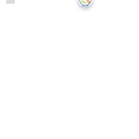
Gastroenterology
Services
National Data Opt-Out (Type 2)
Accessibilty
Terms & Conditions
Patient Privacy Policy
Website Privacy Notice
Freedom of Information
© 2021 by Modality Partnership.
Orsborn House, 55 Terrace Rd,