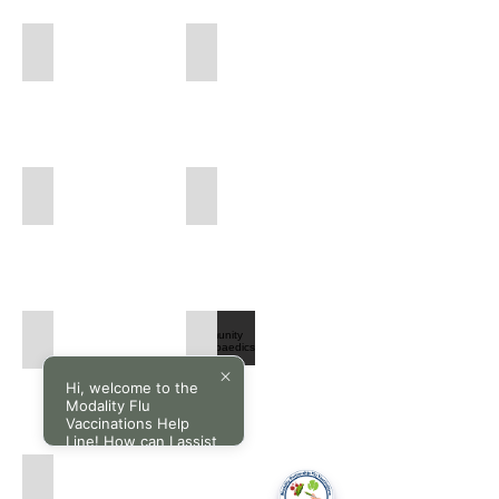
Community Respiratory Services
Community Rheumatology Services
Community
Community
Respiratory
Rheumatology
Services
Services
Community Urology Services
Community X-ray Services
Community
Community
Urology
X-
Services
ray
Services
Community Paediatrics Services
Community Orthopaedics Services
Community
Community
Paediatrics
Orthopaedics
Hi, welcome to the
Services
Services
Modality Flu
Vaccinations Help
Line! How can I assist
you today?
Community Gastroenterology Services
Community